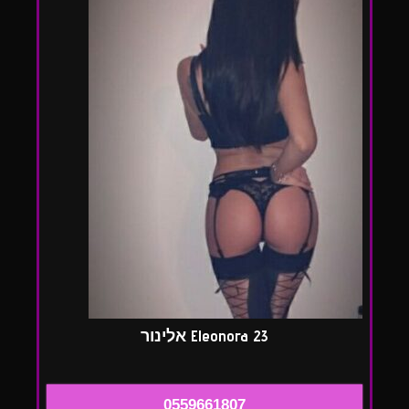
Eleonora 23 אלינור
0559661807