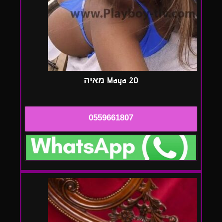
Maya 20 מאיה
0559661807